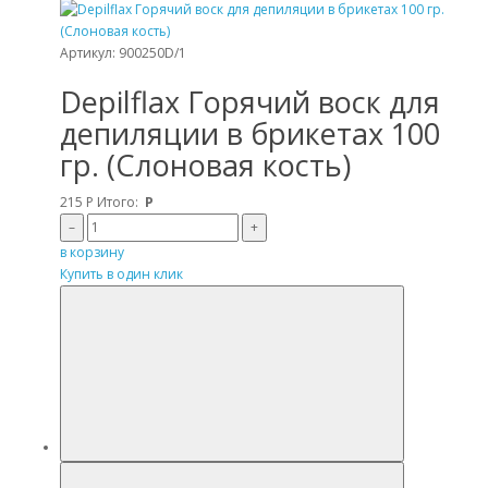
Артикул: 900250D/1
Depilflax Горячий воск для
депиляции в брикетах 100
гр. (Слоновая кость)
215
Р
Итого:
Р
–
+
в корзину
Купить в один клик