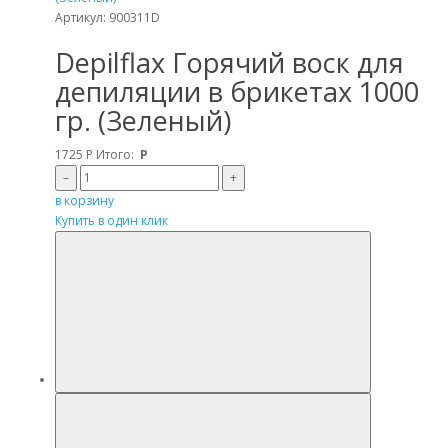
Артикул: 900311D
Depilflax Горячий воск для
депиляции в брикетах 1000
гр. (Зеленый)
1725
Р
Итого:
Р
–
+
в корзину
Купить в один клик