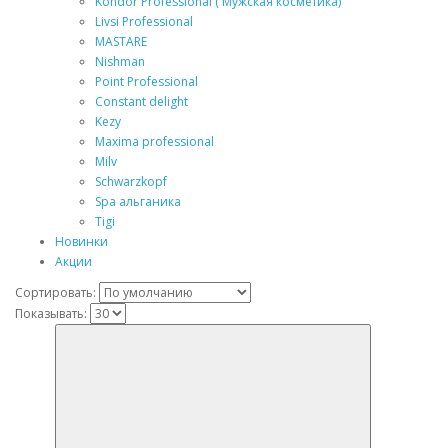
Kondor Professional ( Мужская косметика)
Livsi Professional
MASTARE
Nishman
Point Professional
Constant delight
Kezy
Maxima professional
Milv
Schwarzkopf
Spa альганика
Tigi
Новинки
Акции
Сортировать:
Показывать: