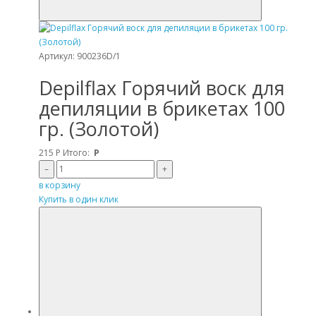
Артикул: 900236D/1
Depilflax Горячий воск для
депиляции в брикетах 100
гр. (Золотой)
215
Р
Итого:
Р
–
+
в корзину
Купить в один клик