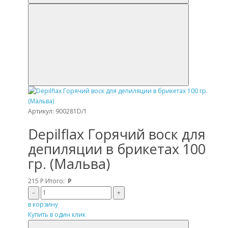
Артикул: 900281D/1
Depilflax Горячий воск для
депиляции в брикетах 100
гр. (Мальва)
215
Р
Итого:
Р
–
+
в корзину
Купить в один клик