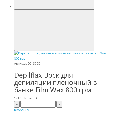
Артикул: 901370D
Depilflax Воск для
депиляции пленочный в
банке Film Wax 800 грм
1410
Р
Итого:
Р
–
+
в корзину